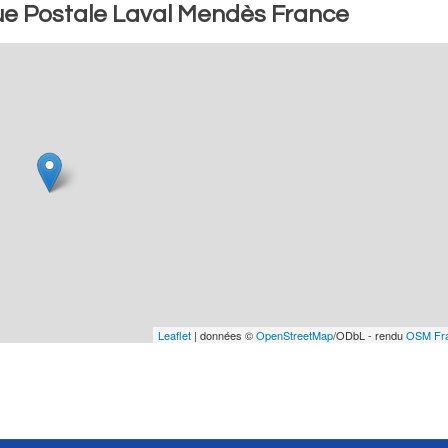
ue Postale Laval Mendès France
Leaflet
| données ©
OpenStreetMap
/ODbL - rendu
OSM Fr