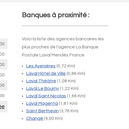
Banques à proximité :
Voici la liste des agences bancaires les
00
plus proches de l'agence La Banque
00
Postale Laval Mendès France
00
Les Avenières
(0,72 Km)
Laval Hôtel de Ville
(0,86 Km)
00
Laval Théâtre
(1,08 Km)
00
Laval Le Bourny
(1,22 Km)
30
Laval Saint Nicolas
(1,66 Km)
Laval Magenta
(1,81 Km)
ée
Saint Berthevin
(3,76 Km)
Changé
(4,00 Km)