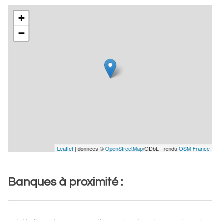
+
−
Leaflet
| données ©
OpenStreetMap
/ODbL - rendu
OSM France
Banques à proximité :