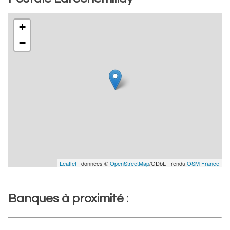
+
−
Leaflet
| données ©
OpenStreetMap
/ODbL - rendu
OSM France
Banques à proximité :