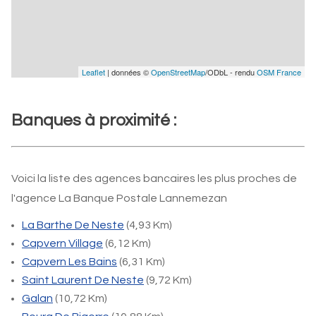
Leaflet
| données ©
OpenStreetMap
/ODbL - rendu
OSM France
Banques à proximité :
Voici la liste des agences bancaires les plus proches de
l'agence La Banque Postale Lannemezan
La Barthe De Neste
(4,93 Km)
Capvern Village
(6,12 Km)
Capvern Les Bains
(6,31 Km)
Saint Laurent De Neste
(9,72 Km)
Galan
(10,72 Km)