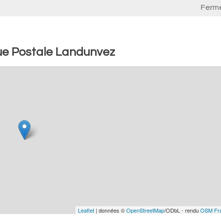
Ferm
ue Postale Landunvez
Leaflet
| données ©
OpenStreetMap
/ODbL - rendu
OSM Fr