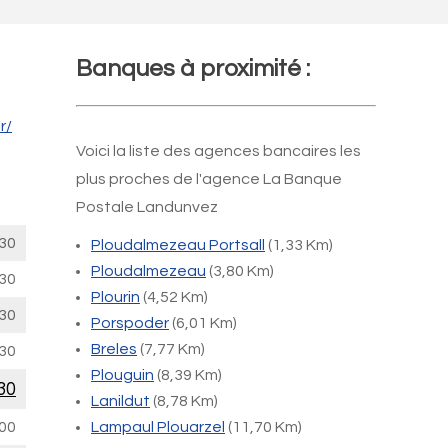
Banques à proximité :
r/
Voici la liste des agences bancaires les
plus proches de l'agence La Banque
Postale Landunvez
30
Ploudalmezeau Portsall
(1,33 Km)
Ploudalmezeau
(3,80 Km)
30
Plourin
(4,52 Km)
30
Porspoder
(6,01 Km)
Breles
(7,77 Km)
30
Plouguin
(8,39 Km)
30
Lanildut
(8,78 Km)
00
Lampaul Plouarzel
(11,70 Km)