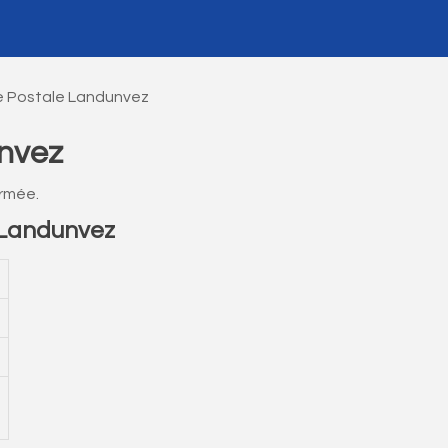
 Postale Landunvez
nvez
rmée.
 Landunvez