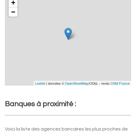
+
−
Leaflet
| données ©
OpenStreetMap
/ODbL - rendu
OSM France
Banques à proximité :
Voici la liste des agences bancaires les plus proches de