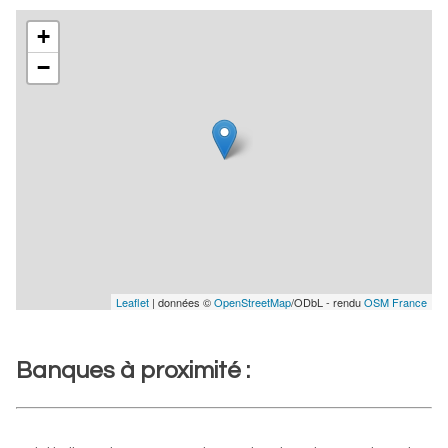
+
−
Leaflet
| données ©
OpenStreetMap
/ODbL - rendu
OSM France
Banques à proximité :