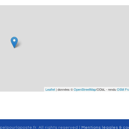
Leaflet
| données ©
OpenStreetMap
/ODbL - rendu
OSM Fr
pelpourlaposte.fr. All rights reserved |
Mentions légales & co