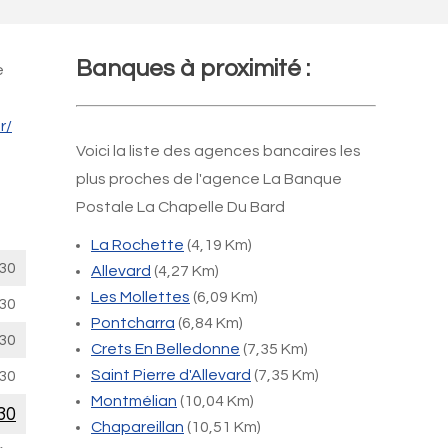
Banques à proximité :
e
r/
Voici la liste des agences bancaires les
plus proches de l'agence La Banque
Postale La Chapelle Du Bard
La Rochette
(4,19 Km)
30
Allevard
(4,27 Km)
Les Mollettes
(6,09 Km)
30
Pontcharra
(6,84 Km)
30
Crets En Belledonne
(7,35 Km)
Saint Pierre d'Allevard
(7,35 Km)
30
Montmélian
(10,04 Km)
30
Chapareillan
(10,51 Km)