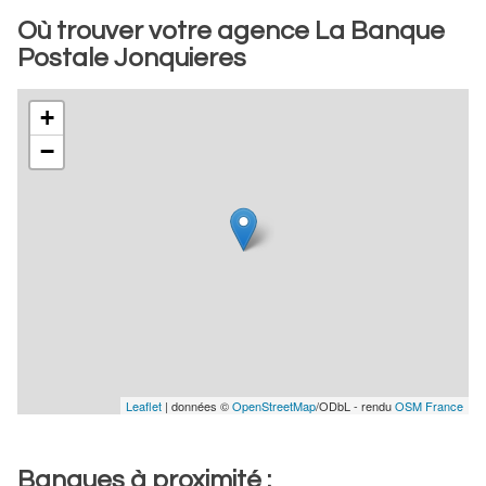
Où trouver votre agence La Banque
Postale Jonquieres
+
−
Leaflet
| données ©
OpenStreetMap
/ODbL - rendu
OSM France
Banques à proximité :