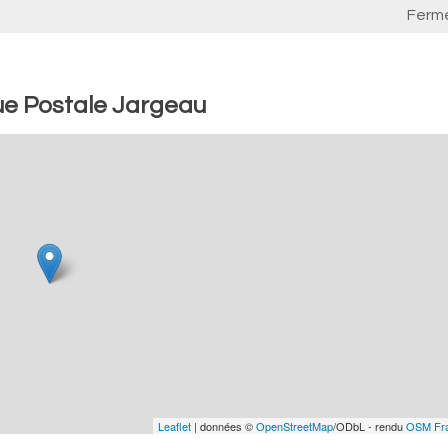
Ferm
ue Postale Jargeau
Leaflet
| données ©
OpenStreetMap
/ODbL - rendu
OSM Fr