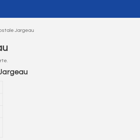
ostale Jargeau
au
rte.
 Jargeau