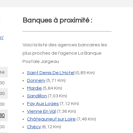
Banques à proximité :
.
r/
Voici la liste des agences bancaires les
plus proches de l'agence La Banque
Postale Jargeau
ée
Saint Denis De L'Hotel
(0,85 Km)
Donnery
(5,71 Km)
30
Mardie
(5,84 Km)
30
Sandillon
(7,03 Km)
Fay Aux Loges
(7,12 Km)
30
Vienne En Val
(7,36 Km)
30
Châteauneuf sur Loire
(7,46 Km)
00
Chécy
(8,12 Km)