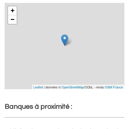
+
−
Leaflet
| données ©
OpenStreetMap
/ODbL - rendu
OSM France
Banques à proximité :