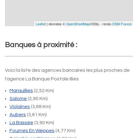
Leaflet
| données ©
OpenStreetMap
/ODbL - rendu
OSM France
Banques à proximité :
Voici la liste des agences bancaires les plus proches de
l'agence La Banque Postale Illies
Marquillies
(2,52 Km)
Salome
(2,90 Km)
Violaines
(3,68 Km)
Aubers
(3,81 Km)
La Bassée
(3,90 Km)
Fournes En Weppes
(4,77 Km)