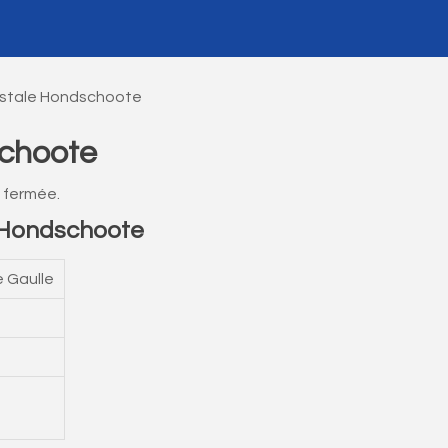
stale Hondschoote
choote
 fermée.
 Hondschoote
e Gaulle