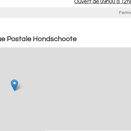
Ouvert de
09h00 à 12h
Ferm
ue Postale Hondschoote