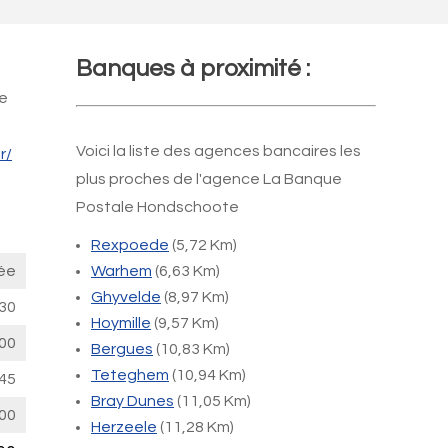
Banques à proximité :
le
Voici la liste des agences bancaires les
r/
plus proches de l'agence La Banque
Postale Hondschoote
Rexpoede
(5,72 Km)
ée
Warhem
(6,63 Km)
Ghyvelde
(8,97 Km)
30
Hoymille
(9,57 Km)
00
Bergues
(10,83 Km)
Teteghem
(10,94 Km)
45
Bray Dunes
(11,05 Km)
00
Herzeele
(11,28 Km)