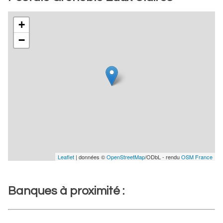
+
−
Leaflet
| données ©
OpenStreetMap
/ODbL - rendu
OSM France
Banques à proximité :