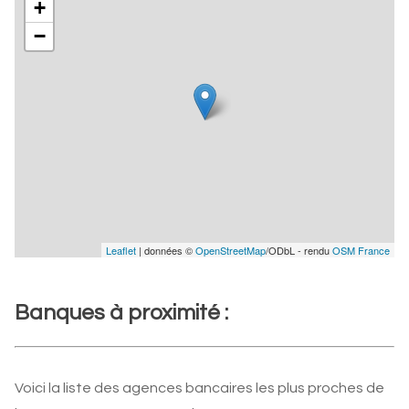
+
−
Leaflet
| données ©
OpenStreetMap
/ODbL - rendu
OSM France
Banques à proximité :
Voici la liste des agences bancaires les plus proches de