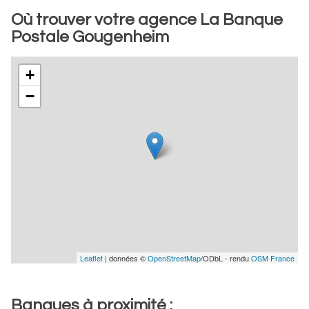
Où trouver votre agence La Banque
Postale Gougenheim
+
−
Leaflet
| données ©
OpenStreetMap
/ODbL - rendu
OSM France
Banques à proximité :