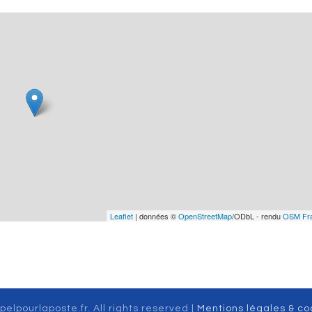
Leaflet
| données ©
OpenStreetMap
/ODbL - rendu
OSM Fr
pelpourlaposte.fr. All rights reserved |
Mentions légales & co