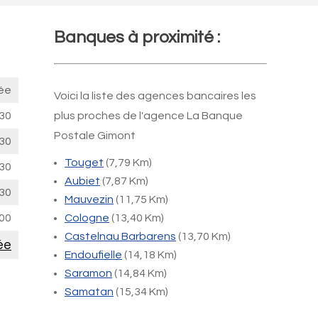
Banques à proximité :
ée
Voici la liste des agences bancaires les
30
plus proches de l'agence La Banque
Postale Gimont
30
Touget
(7,79 Km)
30
Aubiet
(7,87 Km)
30
Mauvezin
(11,75 Km)
00
Cologne
(13,40 Km)
Castelnau Barbarens
(13,70 Km)
ée
Endoufielle
(14,18 Km)
Saramon
(14,84 Km)
Samatan
(15,34 Km)