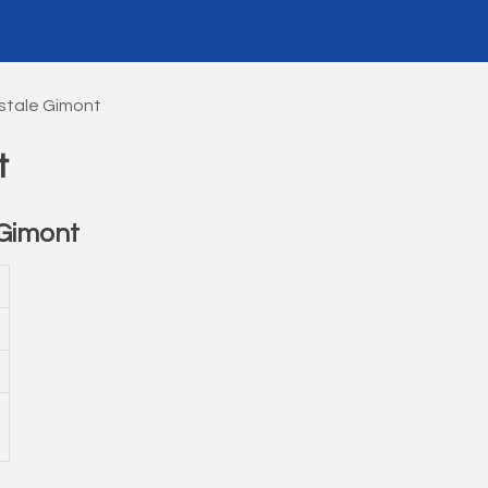
stale Gimont
t
Gimont