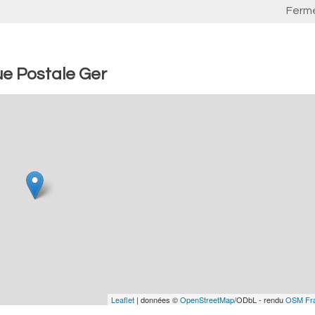
Ferm
e Postale Ger
Leaflet
| données ©
OpenStreetMap
/ODbL - rendu
OSM Fr