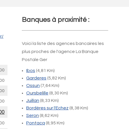
Banques à proximité :
r/
Voici la liste des agences bancaires les
plus proches de l'agence La Banque
Postale Ger
00
Ibos
(4,81 Km)
Garderes
(5,82 Km)
00
Ossun
(7,64 Km)
00
Oursbelille
(8,30 Km)
Juillan
(8,33 Km)
00
Bordères sur l'Echez
(8,38 Km)
00
Seron
(8,62 Km)
00
Pontacq
(8,95 Km)