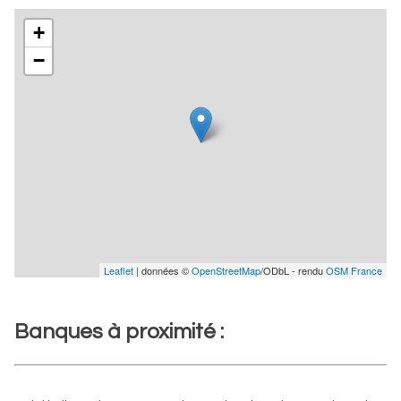
+
−
Leaflet
| données ©
OpenStreetMap
/ODbL - rendu
OSM France
Banques à proximité :