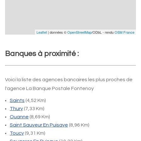
Leaflet
| données ©
OpenStreetMap
/ODbL - rendu
OSM France
Banques à proximité :
Voici la liste des agences bancaires les plus proches de
l'agence La Banque Postale Fontenoy
Saints
(4,52 Km)
Thury
(7,33 Km)
Ouanne
(8,69 Km)
Saint Sauveur En Puisaye
(8,96 Km)
Toucy
(9,31 Km)