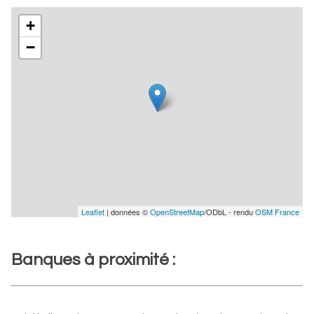
+
−
Leaflet
| données ©
OpenStreetMap
/ODbL - rendu
OSM France
Banques à proximité :