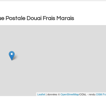
e Postale Douai Frais Marais
Leaflet
| données ©
OpenStreetMap
/ODbL - rendu
OSM Fr