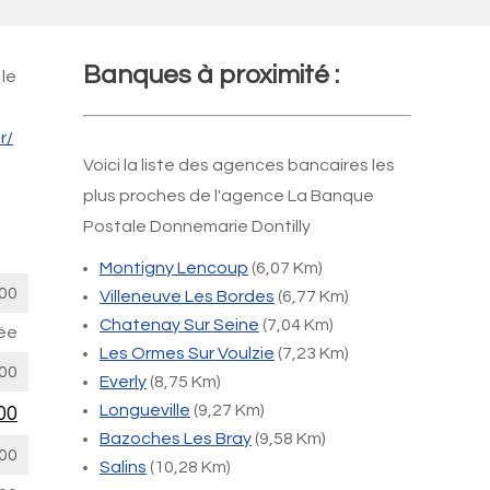
Banques à proximité :
 le
r/
Voici la liste des agences bancaires les
plus proches de l'agence La Banque
Postale Donnemarie Dontilly
Montigny Lencoup
(6,07 Km)
00
Villeneuve Les Bordes
(6,77 Km)
Chatenay Sur Seine
(7,04 Km)
ée
Les Ormes Sur Voulzie
(7,23 Km)
00
Everly
(8,75 Km)
Longueville
(9,27 Km)
00
Bazoches Les Bray
(9,58 Km)
00
Salins
(10,28 Km)