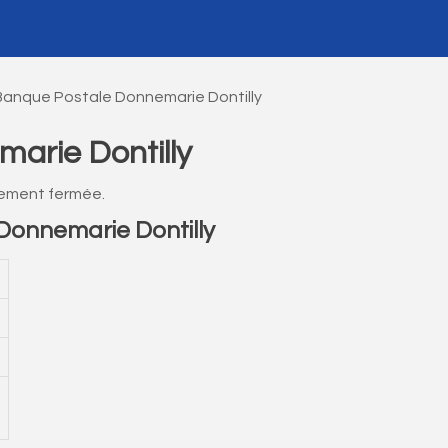
Banque Postale Donnemarie Dontilly
arie Dontilly
lement fermée.
onnemarie Dontilly