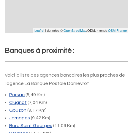
Leaflet
| données ©
OpenStreetMap
/ODbL - rendu
OSM France
Banques à proximité :
Voici la liste des agences bancaires les plus proches de
l'agence La Banque Postale Domeyrot
Parsac
(5,49 Km)
Clugnat
(7,04 Km)
Gouzon
(9,17 Km)
Jarnages
(9,42 Km)
Bord Saint Georges
(11,09 Km)