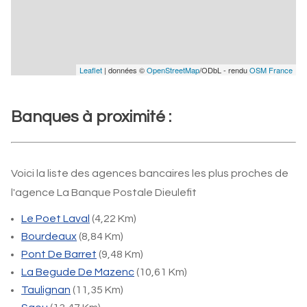
Leaflet
| données ©
OpenStreetMap
/ODbL - rendu
OSM France
Banques à proximité :
Voici la liste des agences bancaires les plus proches de
l'agence La Banque Postale Dieulefit
Le Poet Laval
(4,22 Km)
Bourdeaux
(8,84 Km)
Pont De Barret
(9,48 Km)
La Begude De Mazenc
(10,61 Km)
Taulignan
(11,35 Km)