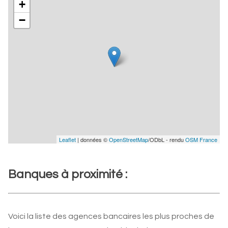
+
−
Leaflet
| données ©
OpenStreetMap
/ODbL - rendu
OSM France
Banques à proximité :
Voici la liste des agences bancaires les plus proches de