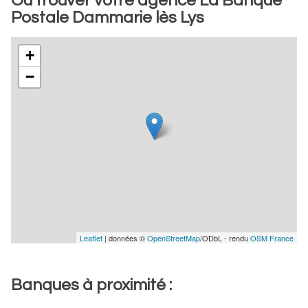
Où trouver votre agence La Banque
Postale Dammarie lès Lys
+
−
Leaflet
| données ©
OpenStreetMap
/ODbL - rendu
OSM France
Banques à proximité :