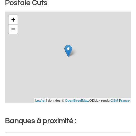
Postale Cuts
+
−
Leaflet
| données ©
OpenStreetMap
/ODbL - rendu
OSM France
Banques à proximité :