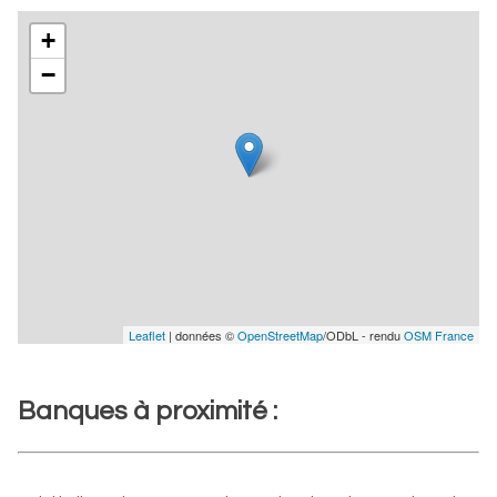
+
−
Leaflet
| données ©
OpenStreetMap
/ODbL - rendu
OSM France
Banques à proximité :