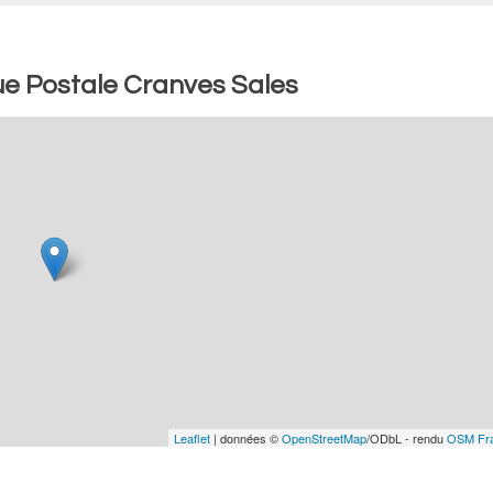
ue Postale Cranves Sales
Leaflet
| données ©
OpenStreetMap
/ODbL - rendu
OSM Fr