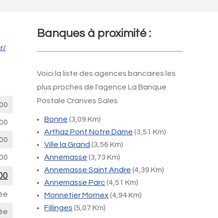
Banques à proximité :
r/
Voici la liste des agences bancaires les
plus proches de l'agence La Banque
Postale Cranves Sales
00
Bonne
(3,09 Km)
00
Arthaz Pont Notre Dame
(3,51 Km)
00
Ville la Grand
(3,56 Km)
00
Annemasse
(3,73 Km)
Annemasse Saint Andre
(4,39 Km)
00
Annemasse Parc
(4,51 Km)
ée
Monnetier Mornex
(4,94 Km)
Fillinges
(5,07 Km)
ée