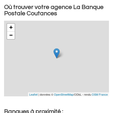
Où trouver votre agence La Banque
Postale Coutances
+
−
Leaflet
| données ©
OpenStreetMap
/ODbL - rendu
OSM France
Banques à proximité :