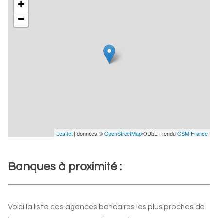
+
−
Leaflet
| données ©
OpenStreetMap
/ODbL - rendu
OSM France
Banques à proximité :
Voici la liste des agences bancaires les plus proches de