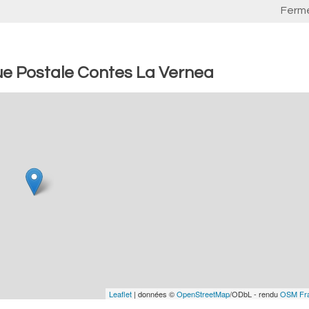
Ferm
ue Postale Contes La Vernea
Leaflet
| données ©
OpenStreetMap
/ODbL - rendu
OSM Fr