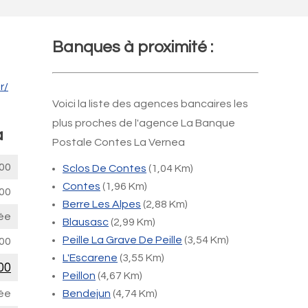
Banques à proximité :
r/
Voici la liste des agences bancaires les
plus proches de l'agence La Banque
a
Postale Contes La Vernea
00
Sclos De Contes
(1,04 Km)
Contes
(1,96 Km)
00
Berre Les Alpes
(2,88 Km)
ée
Blausasc
(2,99 Km)
Peille La Grave De Peille
(3,54 Km)
00
L'Escarene
(3,55 Km)
00
Peillon
(4,67 Km)
ée
Bendejun
(4,74 Km)