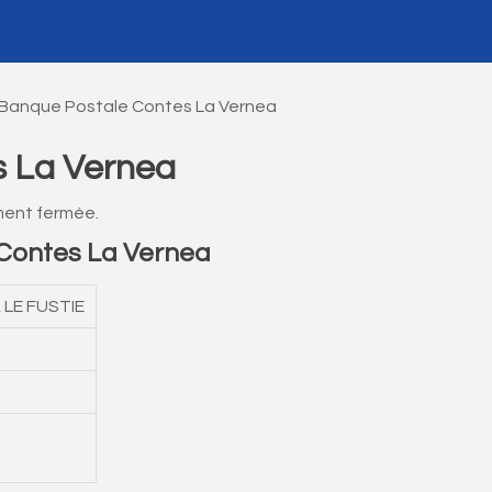
 Banque Postale Contes La Vernea
s La Vernea
ment fermée.
Contes La Vernea
 LE FUSTIE