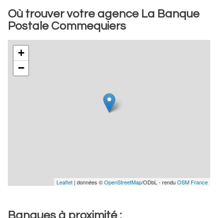
Où trouver votre agence La Banque
Postale Commequiers
+
−
Leaflet
| données ©
OpenStreetMap
/ODbL - rendu
OSM France
Banques à proximité :