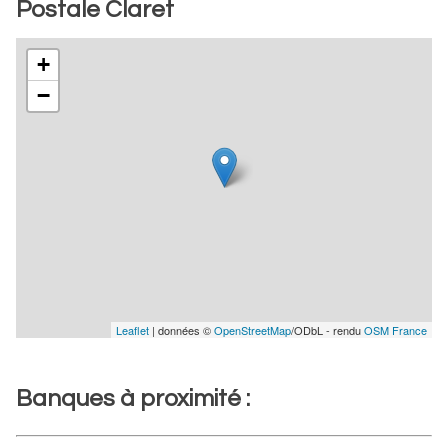
Postale Claret
+
−
Leaflet
| données ©
OpenStreetMap
/ODbL - rendu
OSM France
Banques à proximité :