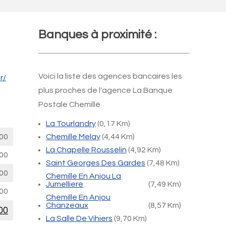
Banques à proximité :
Voici la liste des agences bancaires les
r/
plus proches de l'agence La Banque
Postale Chemillé
La Tourlandry
(0,17 Km)
00
Chemille Melay
(4,44 Km)
La Chapelle Rousselin
(4,92 Km)
00
Saint Georges Des Gardes
(7,48 Km)
00
Chemille En Anjou La
Jumelliere
(7,49 Km)
00
Chemille En Anjou
Chanzeaux
(8,57 Km)
00
La Salle De Vihiers
(9,70 Km)