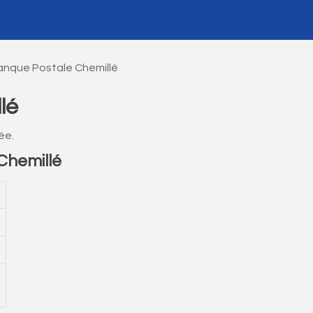
anque Postale Chemillé
lé
ée.
Chemillé