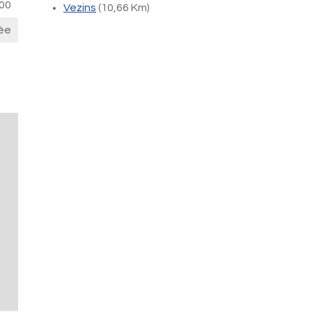
00
Vezins
(10,66 Km)
ée