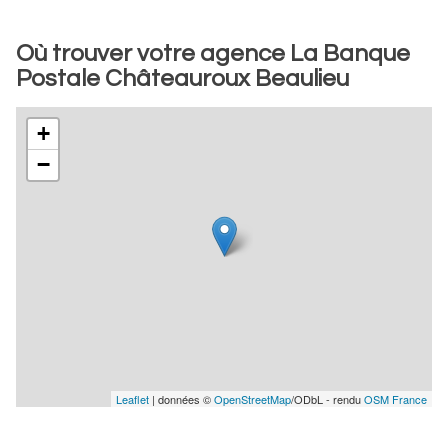
Où trouver votre agence La Banque
Postale Châteauroux Beaulieu
+
−
Leaflet
| données ©
OpenStreetMap
/ODbL - rendu
OSM France