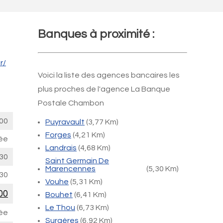
Banques à proximité :
r/
Voici la liste des agences bancaires les
plus proches de l'agence La Banque
Postale Chambon
00
Puyravault
(3,77 Km)
Forges
(4,21 Km)
ée
Landrais
(4,68 Km)
30
Saint Germain De
Marencennes
(5,30 Km)
30
Vouhe
(5,31 Km)
00
Bouhet
(6,41 Km)
Le Thou
(6,73 Km)
ée
Surgères
(6,92 Km)