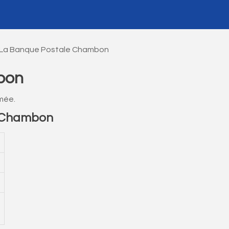
La Banque Postale Chambon
bon
mée.
e Chambon