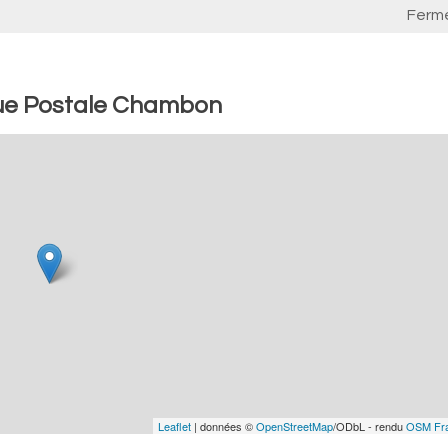
Ferm
que Postale Chambon
Leaflet
| données ©
OpenStreetMap
/ODbL - rendu
OSM Fr