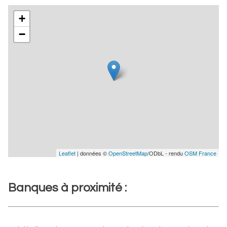
+
−
Leaflet
| données ©
OpenStreetMap
/ODbL - rendu
OSM France
Banques à proximité :