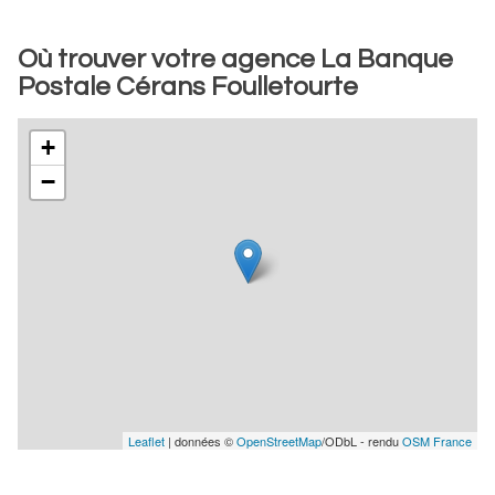
Où trouver votre agence La Banque
Postale Cérans Foulletourte
+
−
Leaflet
| données ©
OpenStreetMap
/ODbL - rendu
OSM France