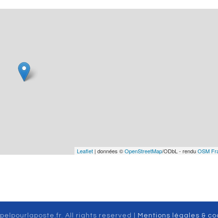
Leaflet
| données ©
OpenStreetMap
/ODbL - rendu
OSM Fr
pelpourlaposte.fr. All rights reserved |
Mentions légales & co