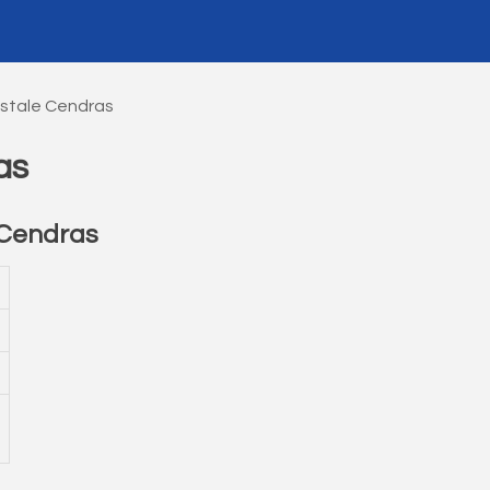
stale Cendras
as
 Cendras