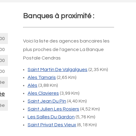
Banques à proximité :
00
Voici la liste des agences bancaires les
00
plus proches de l'agence La Banque
Postale Cendras
00
Saint Martin De Valgalgues
(2,35 Km)
00
Ales Tamaris
(2,65 Km)
ée
Alès
(3,88 Km)
ée
Ales Clavieres
(3,99 Km)
Saint Jean Du Pin
(4,40 Km)
ée
Saint Julien Les Rosiers
(4,52 Km)
Les Salles Du Gardon
(5,76 Km)
Saint Privat Des Vieux
(6,18 Km)