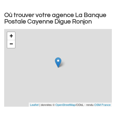
Où trouver votre agence La Banque
Postale Cayenne Digue Ronjon
+
−
Leaflet
| données ©
OpenStreetMap
/ODbL - rendu
OSM France