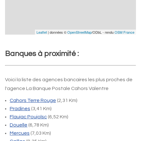
Leaflet
| données ©
OpenStreetMap
/ODbL - rendu
OSM France
Banques à proximité :
Voici la liste des agences bancaires les plus proches de
l'agence La Banque Postale Cahors Valentre
Cahors Terre Rouge
(2,31 Km)
Pradines
(3,41 Km)
Flaujac Poujolsc
(6,52 Km)
Douelle
(6,78 Km)
Mercues
(7,03 Km)