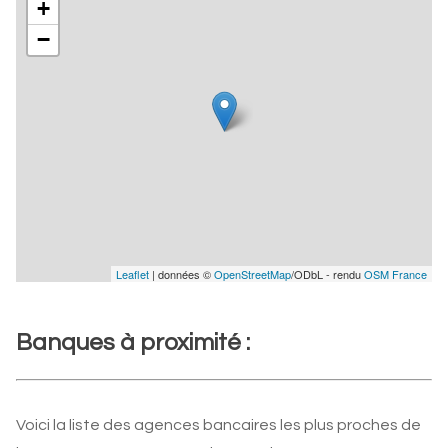
+
−
Leaflet
| données ©
OpenStreetMap
/ODbL - rendu
OSM France
Banques à proximité :
Voici la liste des agences bancaires les plus proches de