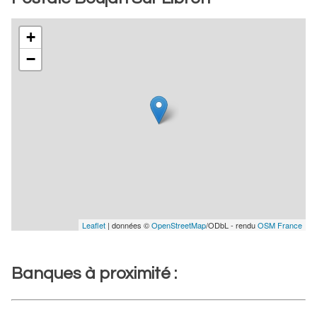
+
−
Leaflet
| données ©
OpenStreetMap
/ODbL - rendu
OSM France
Banques à proximité :