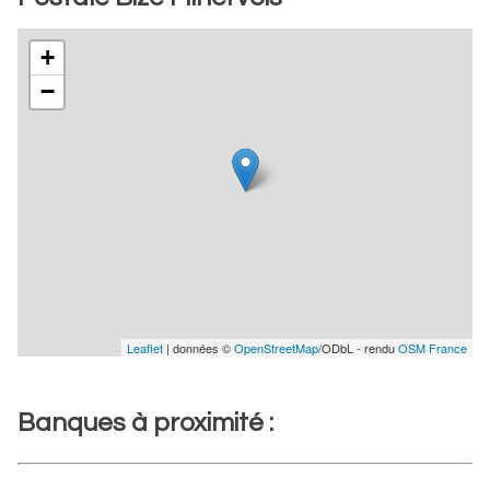
+
−
Leaflet
| données ©
OpenStreetMap
/ODbL - rendu
OSM France
Banques à proximité :