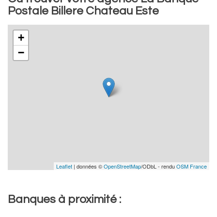
Postale Billere Chateau Este
+
−
Leaflet
| données ©
OpenStreetMap
/ODbL - rendu
OSM France
Banques à proximité :