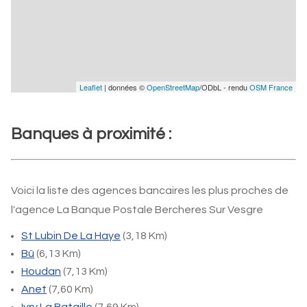
Leaflet
| données ©
OpenStreetMap
/ODbL - rendu
OSM France
Banques à proximité :
Voici la liste des agences bancaires les plus proches de
l'agence La Banque Postale Bercheres Sur Vesgre
St Lubin De La Haye
(3,18 Km)
Bû
(6,13 Km)
Houdan
(7,13 Km)
Anet
(7,60 Km)