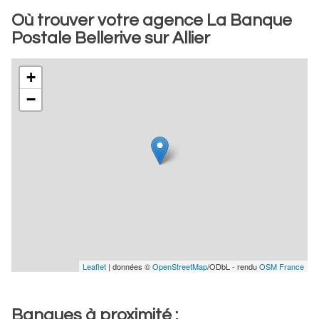
Où trouver votre agence La Banque
Postale Bellerive sur Allier
+
−
Leaflet
| données ©
OpenStreetMap
/ODbL - rendu
OSM France
Banques à proximité :